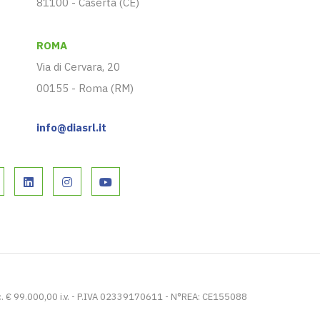
81100 - Caserta (CE)
ROMA
Via di Cervara, 20
00155 - Roma (RM)
info@diasrl.it
. € 99.000,00 i.v. - P.IVA 02339170611 - N°REA: CE155088