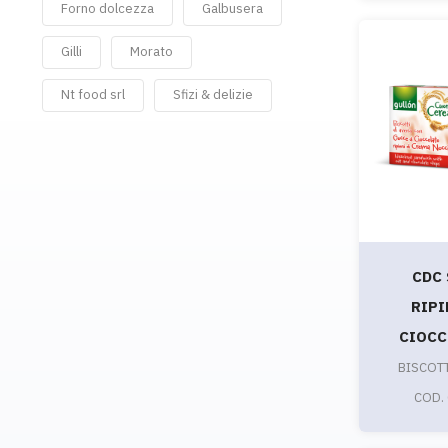
Forno dolcezza
Galbusera
Gilli
Morato
Nt food srl
Sfizi & delizie
CDC
RIPI
CIOCC
BISCOT
COD.