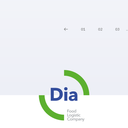
01
02
03
..