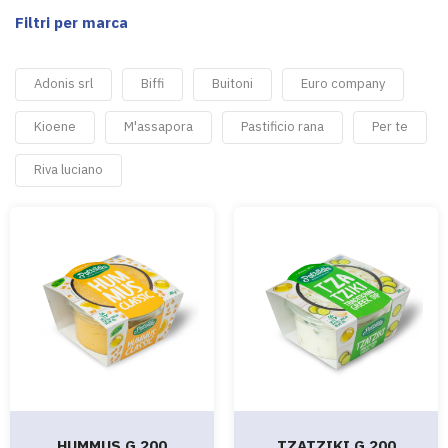
Filtri per marca
Adonis srl
Biffi
Buitoni
Euro company
Kioene
M'assapora
Pastificio rana
Per te
Riva luciano
HUMMUS G.200
TZATZIKI G.200