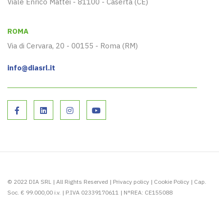
Viale Enrico Mattei - 81100 - Caserta (CE)
ROMA
Via di Cervara, 20 - 00155 - Roma (RM)
info@diasrl.it
© 2022 DIA SRL | All Rights Reserved |
Privacy policy
|
Cookie Policy
| Cap.
Soc. € 99.000,00 i.v. | P.IVA 02339170611 | N°REA: CE155088