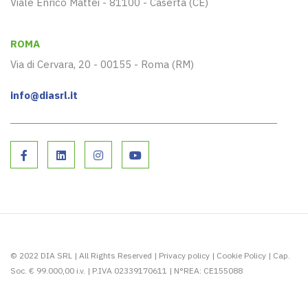
Viale Enrico Mattei - 81100 - Caserta (CE)
ROMA
Via di Cervara, 20 - 00155 - Roma (RM)
info@diasrl.it
© 2022 DIA SRL | All Rights Reserved |
Privacy policy
|
Cookie Policy
| Cap.
Soc. € 99.000,00 i.v. | P.IVA 02339170611 | N°REA: CE155088