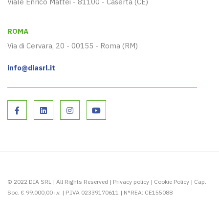
Viale Enrico Mattei - 81100 - Caserta (CE)
ROMA
Via di Cervara, 20 - 00155 - Roma (RM)
info@diasrl.it
© 2022 DIA SRL | All Rights Reserved |
Privacy policy
|
Cookie Policy
| Cap.
Soc. € 99.000,00 i.v. | P.IVA 02339170611 | N°REA: CE155088