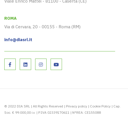
Viale Enrico Mattei - 81100 - Caserta (CE)
ROMA
Via di Cervara, 20 - 00155 - Roma (RM)
info@diasrl.it
© 2022 DIA SRL | All Rights Reserved |
Privacy policy
|
Cookie Policy
| Cap.
Soc. € 99.000,00 i.v. | P.IVA 02339170611 | N°REA: CE155088