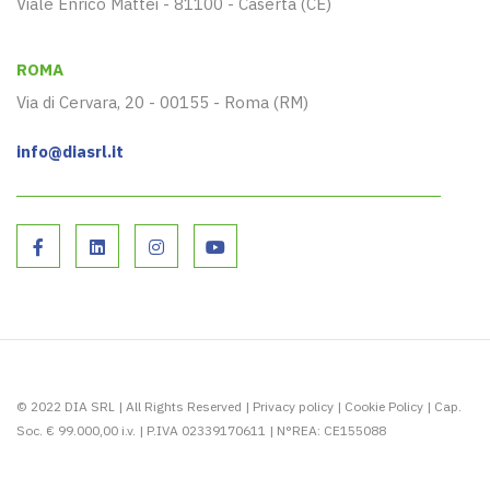
Viale Enrico Mattei - 81100 - Caserta (CE)
ROMA
Via di Cervara, 20 - 00155 - Roma (RM)
info@diasrl.it
© 2022 DIA SRL | All Rights Reserved |
Privacy policy
|
Cookie Policy
| Cap.
Soc. € 99.000,00 i.v. | P.IVA 02339170611 | N°REA: CE155088