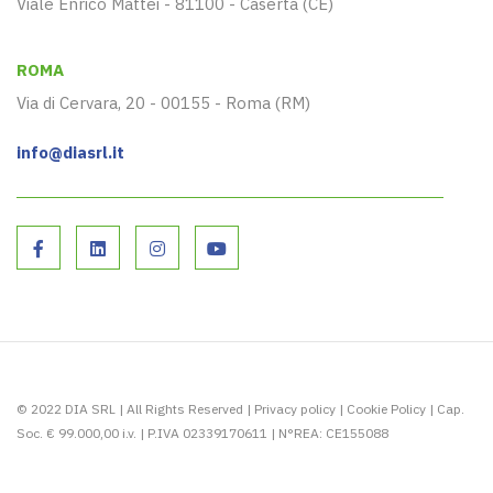
Viale Enrico Mattei - 81100 - Caserta (CE)
ROMA
Via di Cervara, 20 - 00155 - Roma (RM)
info@diasrl.it
© 2022 DIA SRL | All Rights Reserved |
Privacy policy
|
Cookie Policy
| Cap.
Soc. € 99.000,00 i.v. | P.IVA 02339170611 | N°REA: CE155088