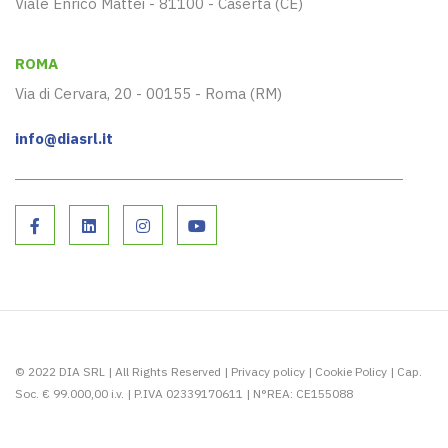
Viale Enrico Mattei - 81100 - Caserta (CE)
ROMA
Via di Cervara, 20 - 00155 - Roma (RM)
info@diasrl.it
© 2022 DIA SRL | All Rights Reserved |
Privacy policy
|
Cookie Policy
| Cap.
Soc. € 99.000,00 i.v. | P.IVA 02339170611 | N°REA: CE155088