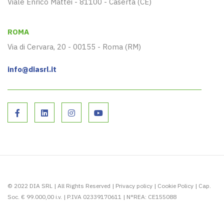
Viale Enrico Mattei - 81100 - Caserta (CE)
ROMA
Via di Cervara, 20 - 00155 - Roma (RM)
info@diasrl.it
© 2022 DIA SRL | All Rights Reserved |
Privacy policy
|
Cookie Policy
| Cap.
Soc. € 99.000,00 i.v. | P.IVA 02339170611 | N°REA: CE155088