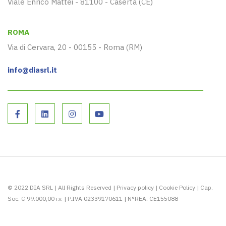
Viale Enrico Mattei - 81100 - Caserta (CE)
ROMA
Via di Cervara, 20 - 00155 - Roma (RM)
info@diasrl.it
© 2022 DIA SRL | All Rights Reserved |
Privacy policy
|
Cookie Policy
| Cap.
Soc. € 99.000,00 i.v. | P.IVA 02339170611 | N°REA: CE155088