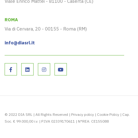
Viale Enrico Mattei - 81100 - Caserta (CE)
ROMA
Via di Cervara, 20 - 00155 - Roma (RM)
info@diasrl.it
© 2022 DIA SRL | All Rights Reserved |
Privacy policy
|
Cookie Policy
| Cap.
Soc. € 99.000,00 i.v. | P.IVA 02339170611 | N°REA: CE155088