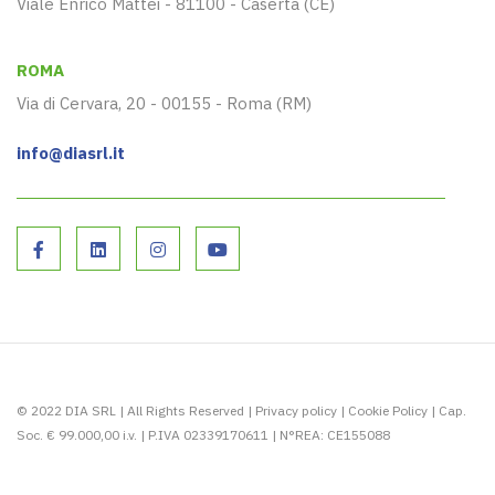
Viale Enrico Mattei - 81100 - Caserta (CE)
ROMA
Via di Cervara, 20 - 00155 - Roma (RM)
info@diasrl.it
© 2022 DIA SRL | All Rights Reserved |
Privacy policy
|
Cookie Policy
| Cap.
Soc. € 99.000,00 i.v. | P.IVA 02339170611 | N°REA: CE155088