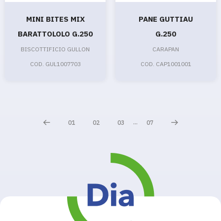
MINI BITES MIX
PANE GUTTIAU
BARATTOLOLO G.250
G.250
BISCOTTIFICIO GULLON
CARAPAN
COD. GUL1007703
COD. CAP1001001
...
01
02
03
07