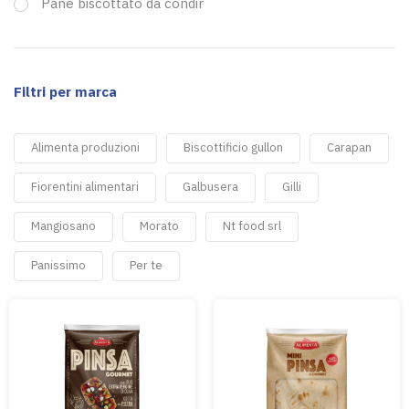
Pane biscottato da condir
Filtri per marca
Alimenta produzioni
Biscottificio gullon
Carapan
Fiorentini alimentari
Galbusera
Gilli
Mangiosano
Morato
Nt food srl
Panissimo
Per te