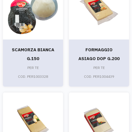
SCAMORZA BIANCA
FORMAGGIO
G.150
ASIAGO DOP G.200
PER TE
PER TE
COD. PER1003328
COD. PER1004439