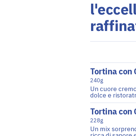
l'eccel
raffina
Tortina con 
240g
Un cuore cremos
dolce e ristorat
Tortina con
228g
Un mix sorprend
ricca di sapore 