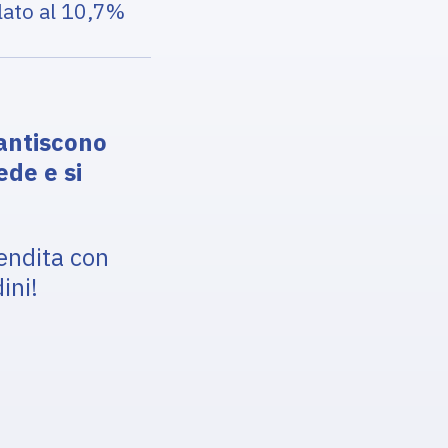
olato al 10,7%
rantiscono
ede e si
vendita con
ini!