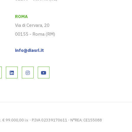
ROMA
Via di Cervara, 20
00155 - Roma (RM)
info@diasrl.it
. € 99.000,00 i.v. - P.IVA 02339170611 - N°REA: CE155088