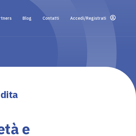
rtners
Blog
Contatti
Accedi/Registrati
ndita
età e