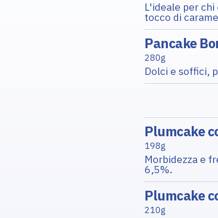
L'ideale per ch
tocco di caramel
Pancake Bon
280g
Dolci e soffici,
Plumcake c
198g
Morbidezza e fre
6,5%.
Plumcake co
210g