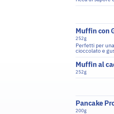
Muffin con G
252g
Perfetti per un
cioccolato e gu
Muffin al ca
252g
Pancake Pro
200g