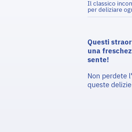
Il classico inco
per deliziare o
Questi straor
una freschezz
sente!
Non perdete l'
queste delizie