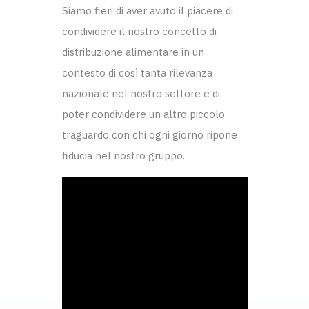
Siamo fieri di aver avuto il piacere di
condividere il nostro concetto di
distribuzione alimentare in un
contesto di così tanta rilevanza
nazionale nel nostro settore e di
poter condividere un altro piccolo
traguardo con chi ogni giorno ripone
fiducia nel nostro gruppo.