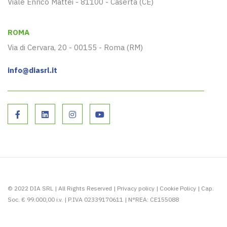
Viale Enrico Mattei - 81100 - Caserta (CE)
ROMA
Via di Cervara, 20 - 00155 - Roma (RM)
info@diasrl.it
© 2022 DIA SRL | All Rights Reserved |
Privacy policy
|
Cookie Policy
| Cap.
Soc. € 99.000,00 i.v. | P.IVA 02339170611 | N°REA: CE155088