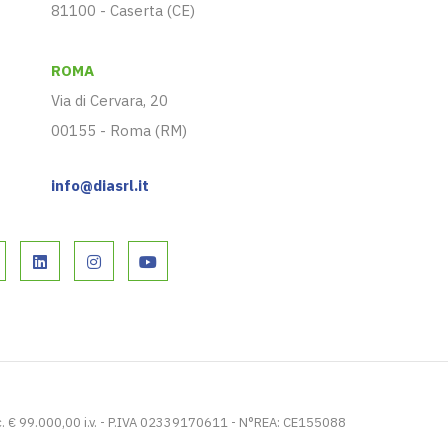
81100 - Caserta (CE)
ROMA
Via di Cervara, 20
00155 - Roma (RM)
info@diasrl.it
. € 99.000,00 i.v. - P.IVA 02339170611 - N°REA: CE155088