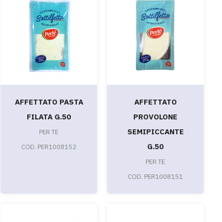
AFFETTATO PASTA
AFFETTATO
FILATA G.50
PROVOLONE
SEMIPICCANTE
PER TE
G.50
COD. PER1008152
PER TE
COD. PER1008151