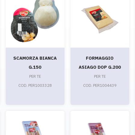
SCAMORZA BIANCA
FORMAGGIO
G.150
ASIAGO DOP G.200
PER TE
PER TE
COD. PER1003328
COD. PER1004439