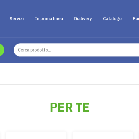
Servizi
In prima linea
Dialivery
Catalogo
Pa
PER TE