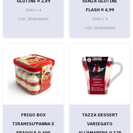
GLUTINE ¤ 2,49
SENZA GLUTINE
FLASH ¤ 4,99
ZERO + 4
COD. ZR41040437
ZERO + 4
COD. ZR41040460
FRIGO BOX
TAZZA DESSERT
TIRAMISU'PANNA E
VARIEGATO
FRAGOLE G.400
ALL'AMARENA G.125