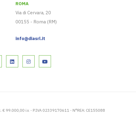
ROMA
Via di Cervara, 20
00155 - Roma (RM)
info@diasrl.it
. € 99.000,00 i.v. - P.IVA 02339170611 - N°REA: CE155088