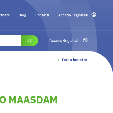
rtners
Blog
Contatti
Accedi/Registrati
Accedi/Registrati
‹
Torna indietro
O MAASDAM