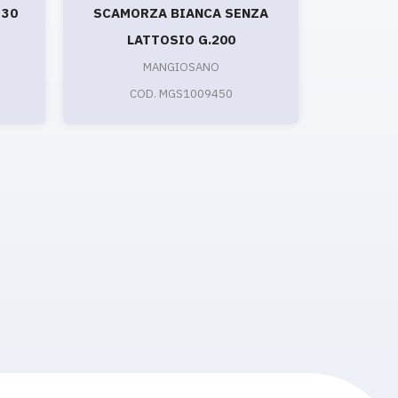
 30
SCAMORZA BIANCA SENZA
PIZ
LATTOSIO G.200
MANGIOSANO
CO
COD. MGS1009450