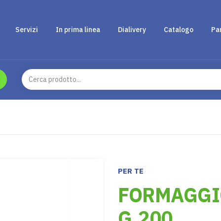
Servizi
In prima linea
Dialivery
Catalogo
Pa
PER TE
FORMAGGI
G.200