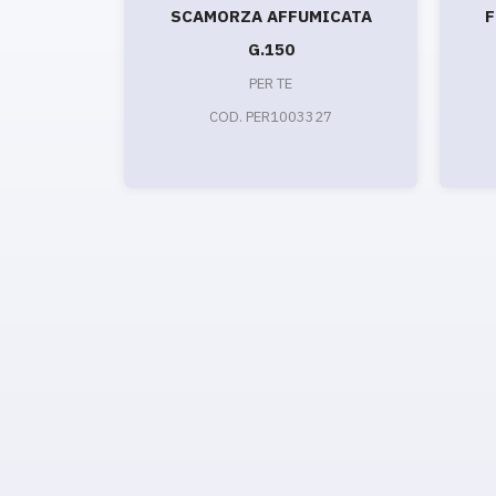
SCAMORZA AFFUMICATA
F
G.150
PER TE
COD. PER1003327