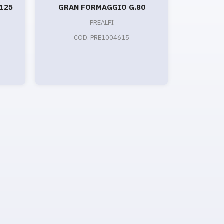
.125
GRAN FORMAGGIO G.80
A
PROVEN.
PREALPI
COD. PRE1004615
CO