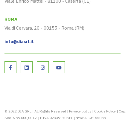
Viale Enrico Mattei - 81100 - Caserta (CE)
ROMA
Via di Cervara, 20 - 00155 - Roma (RM)
info@diasrl.it
© 2022 DIA SRL | All Rights Reserved |
Privacy policy
|
Cookie Policy
| Cap.
Soc. € 99.000,00 i.v. | P.IVA 02339170611 | N°REA: CE155088