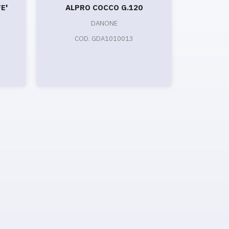
E'
ALPRO COCCO G.120
KEFI
BIANCO
DANONE
COD. GDA1010013
LA
CO