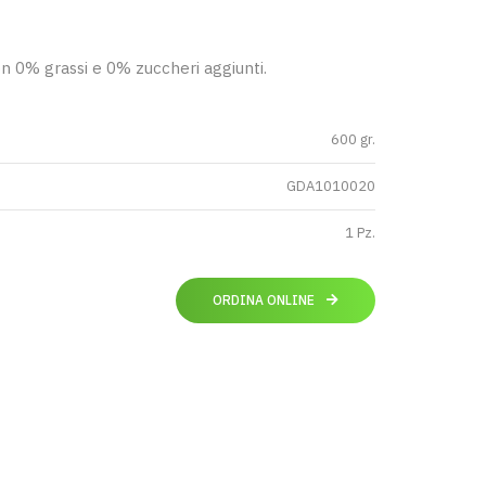
on 0% grassi e 0% zuccheri aggiunti.
600 gr.
GDA1010020
1 Pz.
ORDINA ONLINE