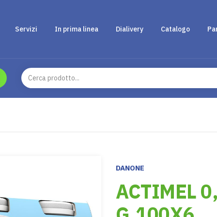
Servizi
In prima linea
Dialivery
Catalogo
Pa
DANONE
ACTIMEL 0
G.100X6