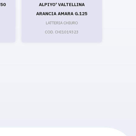
150
ALPIYO' VALTELLINA
YOGURT 
ARANCIA AMARA G.125
IN
LATTERIA CHIURO
COD. CHI1019323
CO