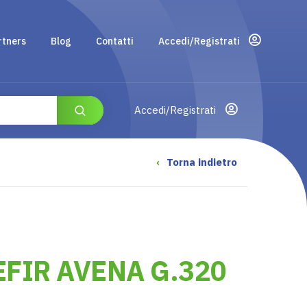
rtners
Blog
Contatti
Accedi/Registrati
Accedi/Registrati
‹
Torna indietro
EFIR AVENA G.320