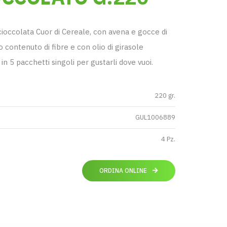
cioccolata Cuor di Cereale, con avena e gocce di
o contenuto di fibre e con olio di girasole
n 5 pacchetti singoli per gustarli dove vuoi.
220 gr.
GUL1006889
4 Pz.
ORDINA ONLINE