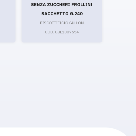
SENZA ZUCCHERI FROLLINI
W
SACCHETTO G.240
S
BISCOTTIFICIO GULLON
C
COD. GUL1007654