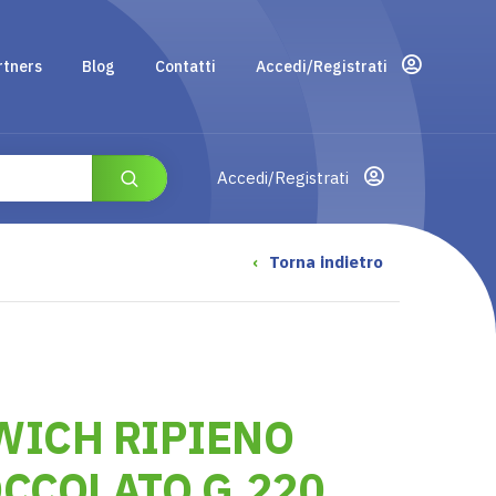
rtners
Blog
Contatti
Accedi/Registrati
Accedi/Registrati
‹
Torna indietro
WICH RIPIENO
CCOLATO G.220