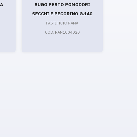
SA
SUGO PESTO POMODORI
SUGO C
SECCHI E PECORINO G.140
PASTIFICIO RANA
C
COD. RAN1004020