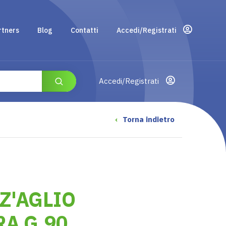
rtners
Blog
Contatti
Accedi/Registrati
Accedi/Registrati
‹
Torna indietro
Z'AGLIO
A G.90