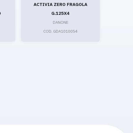
ACTIVIA ZERO FRAGOLA
ACT
0
G.125X4
FR
DANONE
COD. GDA1010054
CO