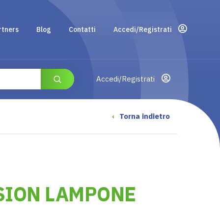
rtners
Blog
Contatti
Accedi/Registrati
Accedi/Registrati
‹
Torna indietro
SION LAMPONE