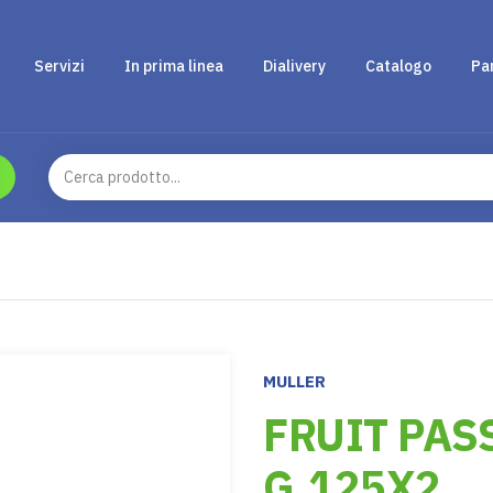
Servizi
In prima linea
Dialivery
Catalogo
Pa
MULLER
FRUIT PAS
G.125X2