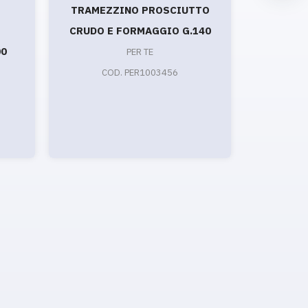
TRAMEZZINO PROSCIUTTO
TRAMEZ
CRUDO E FORMAGGIO G.140
COTTO E
00
PER TE
COD. PER1003456
CO