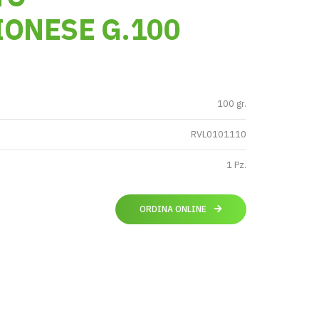
ONESE G.100
100 gr.
RVL0101110
1 Pz.
ORDINA ONLINE