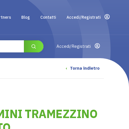
rtners
Blog
Contatti
Accedi/Registrati
Accedi/Registrati
‹
Torna indietro
MINI TRAMEZZINO
TO