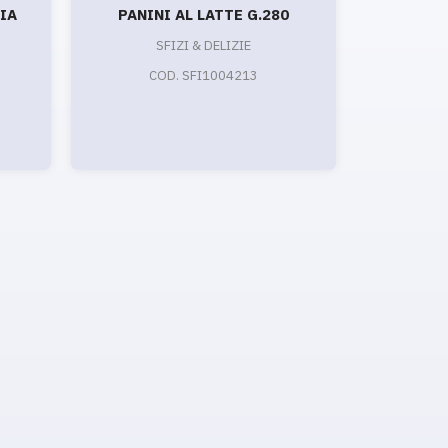
IA
PANINI AL LATTE G.280
SP
SFIZI & DELIZIE
S
COD. SFI1004213
C