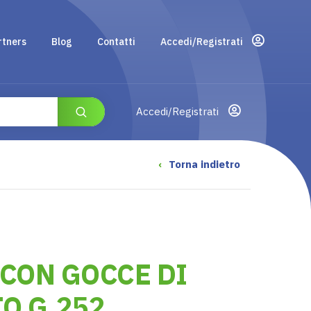
rtners
Blog
Contatti
Accedi/Registrati
Accedi/Registrati
‹
Torna indietro
CON GOCCE DI
O G.252