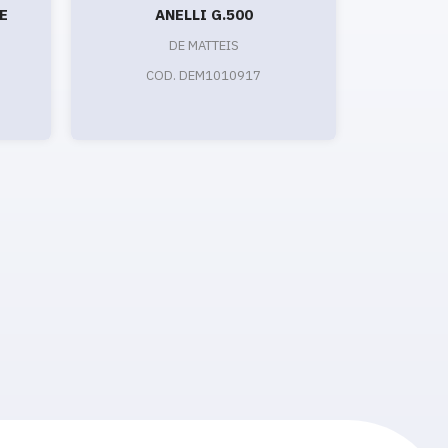
E
ANELLI G.500
PACCH
BRONZO
DE MATTEIS
COD. DEM1010917
CO