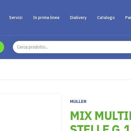
Servizi
In prima linea
Dialivery
Catalogo
Pa
MULLER
MIX MULTI
STELLE G.