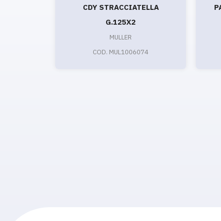
CDY STRACCIATELLA
P
G.125X2
MULLER
COD. MUL1006074