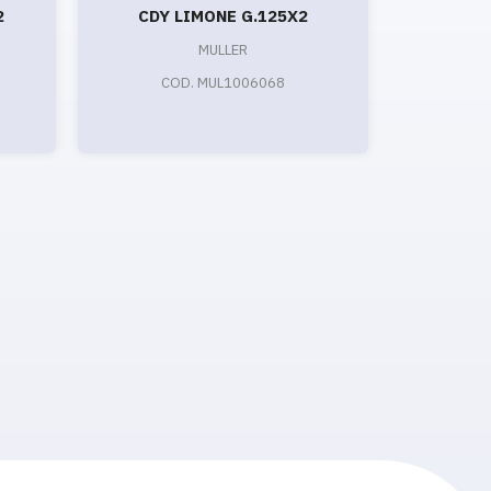
2
CDY LIMONE G.125X2
HIPRO 
MULLER
COD. MUL1006068
CO