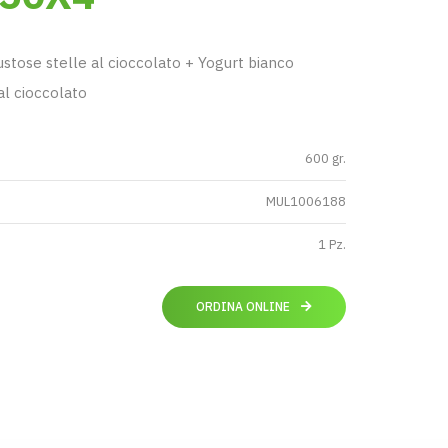
tose stelle al cioccolato + Yogurt bianco
al cioccolato
600 gr.
MUL1006188
1 Pz.
ORDINA ONLINE