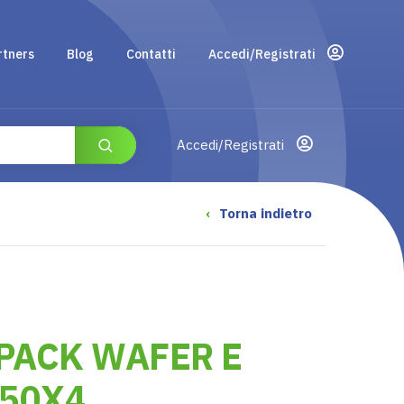
rtners
Blog
Contatti
Accedi/Registrati
Accedi/Registrati
‹
Torna indietro
PACK WAFER E
150X4