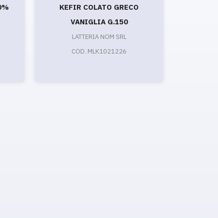
0%
KEFIR COLATO GRECO
ACTIVIA
VANIGLIA G.150
LATTERIA NOM SRL
CO
COD. MLK1021226