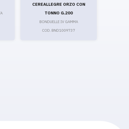
CEREALLEGRE ORZO CON
MI
TONNO G.200
TA
BON
BONDUELLE IV GAMMA
CO
COD. BND1009737