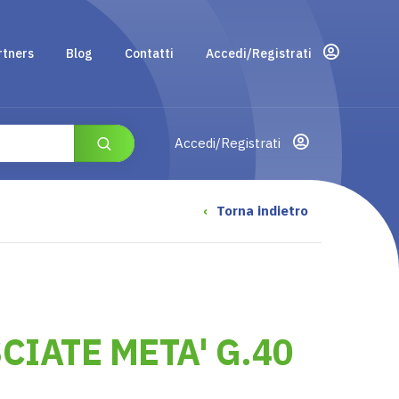
rtners
Blog
Contatti
Accedi/Registrati
Accedi/Registrati
‹
Torna indietro
CIATE META' G.40