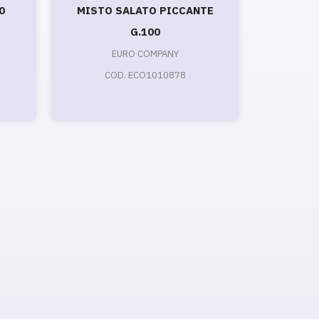
0
MISTO SALATO PICCANTE
MANDORL
G.100
EURO COMPANY
CO
COD. ECO1010878