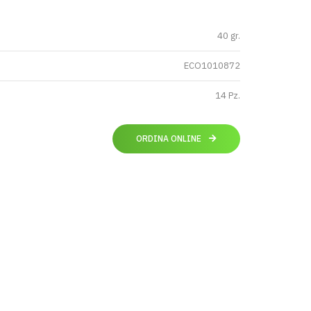
40 gr.
ECO1010872
14 Pz.
ORDINA ONLINE