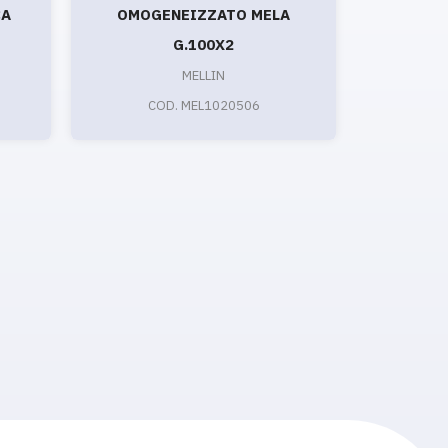
CA
OMOGENEIZZATO MELA
TEDDI
G.100X2
MELLIN
COD. MEL1020506
CO