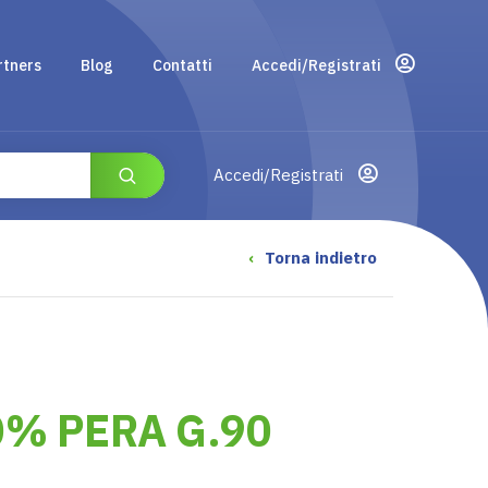
rtners
Blog
Contatti
Accedi/Registrati
Accedi/Registrati
‹
Torna indietro
% PERA G.90