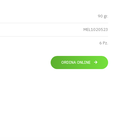
90 gr.
MEL1020523
6 Pz.
ORDINA ONLINE