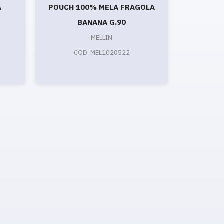
A
POUCH 100% MELA FRAGOLA
FRUT
BANANA G.90
FRAG
MELLIN
COD. MEL1020522
N
CO