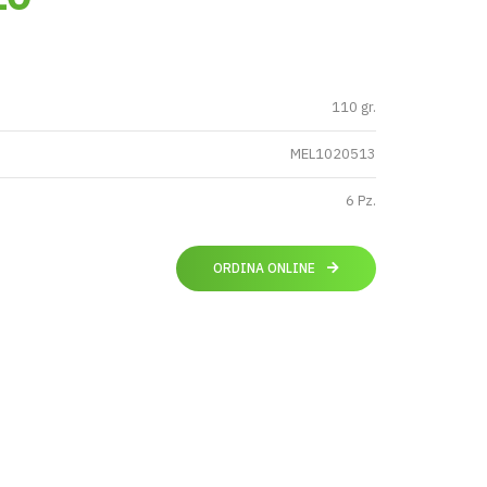
110 gr.
MEL1020513
6 Pz.
ORDINA ONLINE