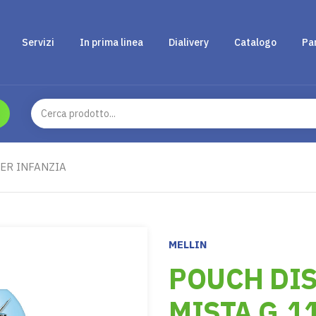
Servizi
In prima linea
Dialivery
Catalogo
Pa
ER INFANZIA
MELLIN
POUCH DIS
MISTA G.1