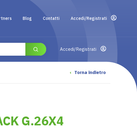
rtners
Blog
Contatti
Accedi/Registrati
Accedi/Registrati
‹
Torna indietro
CK G.26X4