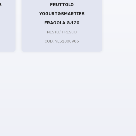
A
FRUTTOLO
POUCH
YOGURT&SMARTIES
MOU
FRAGOLA G.120
NESTLE' FRESCO
CO
COD. NES1000986